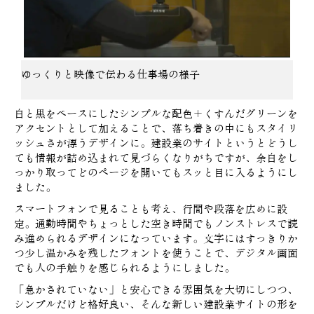
ゆっくりと映像で伝わる仕事場の様子
白と黒をベースにしたシンプルな配色＋くすんだグリーンを
アクセントとして加えることで、落ち着きの中にもスタイリ
ッシュさが漂うデザインに。建設業のサイトというとどうし
ても情報が詰め込まれて見づらくなりがちですが、余白をし
っかり取ってどのページを開いてもスッと目に入るようにし
ました。
スマートフォンで見ることも考え、行間や段落を広めに設
定。通勤時間やちょっとした空き時間でもノンストレスで読
み進められるデザインになっています。文字にはすっきりか
つ少し温かみを残したフォントを使うことで、デジタル画面
でも人の手触りを感じられるようにしました。
「急かされていない」と安心できる雰囲気を大切にしつつ、
シンプルだけど格好良い、そんな新しい建設業サイトの形を