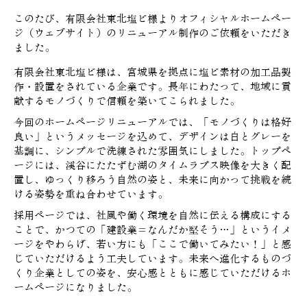
このたび、有限会社東北塩ビ
様
よりオフィシャルホームペー
ジ（ウェブサイト）のリニューアル制作のご依頼をいただき
ました。
有限会社東北塩ビ様は、宮城県を拠点に塩ビ素材の加工品製
作・設置をされている企業です。長年にわたって、地域に貢
献するモノづくりで信頼を築いてこられました。
今回のホームページリニューアルでは、「モノづくりは格好
良い」というメッセージを込めて、デザインは白とグレーを
基調に、シンプルで洗練された雰囲気にしました。トップペ
ージには、渓谷にたたずむ湖のタイムラプス映像を大きく配
置し、ゆっくり移ろう自然の姿と、未来に向かって挑戦を続
ける姿勢を重ね合わせています。
採用ページでは、社風や働く環境を自然に伝える構成にする
ことで、かつての「建設業＝なんだか堅そう…」というイメ
ージをやわらげ、若い方にも「ここで働いてみたい！」と感
じていただけるよう工夫しています。
未来へ進化するものづ
くり企業としての姿を、安心感とともに感じていただけるホ
ームページになりました。