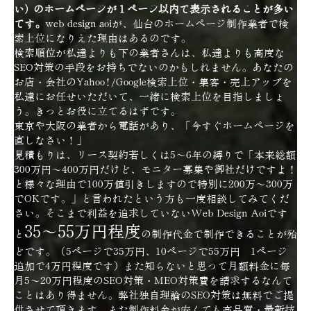
い) のホームページが１ページ以内で表示されることが多い
です。
web design aoiが、仙台のホームページ制作業者で検
索上位になりえた理由はあるのです。
検索順位が私達よりも下の業者さんは、私達よりも高度な
SEO対策の手段をお持ちでないのかもしれません。あなたの
お店・会社のYahoo!/Google検索上位・集客・売上アップを
私達にお任せいただいて、一緒に検索上位を目指しましょ
う。きっとお役に立てるはずです。
東京や大阪の業者から電話があり、「今すぐホームページを
直しなさい！」
見積もりは、リース契約若しくは5～6年の縛りで「本来総額
300万円～400万円だけど、モニター募集や御社だけですよ！
と様々な理由で100万値引きしますので特別に200万～300万
でOKです。」と言われたという方も一度相談してみてくだ
さい。そこまで利益を追求していないWeb Design Aoiです
35～55万円程度
と
の制作代金で制作できることが殆
どです。（5ページで35万円、10ページで55万円 1ページ
追加で4万円程度です）また知らないと思って月額料金に毎
月5～20万円程度のSEO対策・MEO対策費を請求するなんて
ことはあり得ません。弊社独自理論のSEO対策は無料でご提
供させて頂きます。また制作料金が安くても高品質・最新技