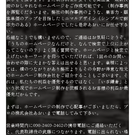
術のおしゃれなホームページをご作成可能です。（制作事例
を御覧くださいませ。弊社の制作事例のような、集客力・顧
客単価のアップを目指したミニマルデザイン（シンプルで訴
求力のある）ホームページでしたら是非あおいにお任せ下さ
い。
些細なことでも構いませんので、ご連絡はお気軽にどうぞ。
「うちのホームページなんだけど、なんで検索で上位に上が
ってこないの？」よく頂く質問です。ホームページと検索で
上げたいキーワードを仰っていただければ、1回めのお問い
合わせの際に大まかな答えは出せると思います。業種によっ
ては、横のつながりがあり弊社よりもその分野が得意な地元
のホームページ制作会社をご紹介することもございます。そ
れは、私たちの利益を優先するのではなく、「いざ鎌倉」と
いう状況でホームページ制作を依頼されるお客様の利益が最
優先だからです。
まずは、ホームページの制作で心配事がございましたら、プ
ロの株式会社あおいまで電話してみて下さい。
営業時間内に090-3469-3462の携帯電話にご連絡いただく
と、代表取締役の武藤につながります。電話に出られない場