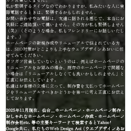
ガツ営業してません。
私が緊張するタイプなのでわかりますが、私みたいな人に実
際電話するときは、緊張するかもしれません。
お問い合わせやお電話は、友達に話される感じで、本当にお
気軽にご連絡頂いて構いません。その方が私も緊張しません
（笑）（そのような場合、私もフレンドリーにお話しいたし
ます。）
ホームページの新規作成やリニューアルで悩まれている方
は、SEO対策がどこよりも上手なウェブデザインあおいに任
せてみてください。
ガツガツ営業していないというのは、例えばホームページの
リニューアルをお望みの場合、既存のホームページで問題な
い場合は「リニューアルしなくても良いかもしれません」と
正直にお伝えしています。
私達はお客様の立場に立って、制作費を支払ってホームペー
ジをリニューアルすべきかどうかを第一に考え正直にお伝え
しております。
2025年11月現在、仙台＿ホームページ・ホームページ制作・
おしゃれなホームページ・ホームページ作成・ホームページ
制作会社etc. 等の主要キーワードで検索するとYahoo!
Google共に、私たちのWeb Design Aoi (ウエブデザインあお