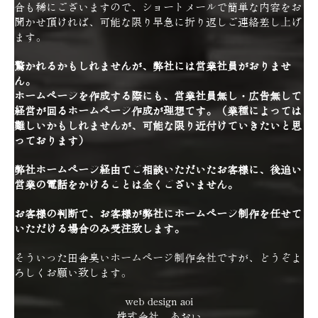
合も稀にございますので、ショートメールで簡単な内容をお
聞かせ頂ければ、可能な限り早急に折り返しご連絡差し上げ
ます。
驚かれるかもしれませんが、弊社には営業社員がおりませ
ん。
ホームページを作成する際にも、営業社員無し・広告無しで
経営が回るホームページ作成が理想です。（業種によっては
難しいかもしれませんが、可能な限り近付けていきたいと思
っております）
弊社ホームページ経由でご相談いただいたお客様に、後追い
営業の電話をかけることは全くございません。
お客様の判断で、お客様が弊社にホームページ制作を任せて
いただける場合のみ受注致します。
そういった田舎臭いホームページ制作会社ですが、どうぞよ
ろしくお願い致します。
web design aoi
株式会社 あおい