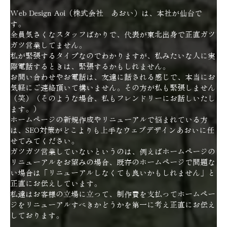
Web Design Aoi（株式会社 あおい）は、本社が仙台で
す。
全員気さくなスタッフばかりで、代表が東北出身で正直ガツ
ガツ営業してません。
私が緊張するタイプなのでわかりますが、私みたいな人に実
際電話するときは、緊張するかもしれません。
お問い合わせやお電話は、友達に話される感じで、本当にお
気軽にご連絡頂いて構いません。その方が私も緊張しません
（笑）（そのような場合、私もフレンドリーにお話しいたし
ます。）
ホームページの新規作成やリニューアルで悩まれている方
は、SEO対策がどこよりも上手なウェブデザインあおいに任
せてみてください。
ガツガツ営業していないというのは、例えばホームページの
リニューアルをお望みの場合、既存のホームページで問題な
い場合は「リニューアルしなくても良いかもしれません」と
正直にお伝えしています。
私達はお客様の立場に立って、制作費を支払ってホームペー
ジをリニューアルすべきかどうかを第一に考え正直にお伝え
しております。