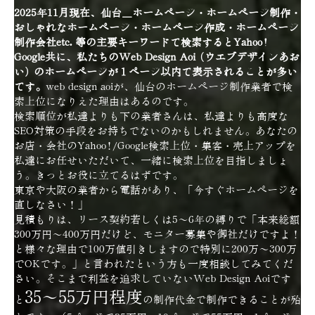
2025年11月現在、仙台＿ホームページ・ホームページ制作・
おしゃれなホームページ・ホームページ作成・ホームページ
制作会社etc. 等の主要キーワードで検索するとYahoo!
Google共に、私たちのWeb Design Aoi (ウエブデザインあお
い) のホームページが１ページ以内で表示されることが多い
です。
web design aoiが、仙台のホームページ制作業者で検
索上位になりえた理由はあるのです。
検索順位が私達よりも下の業者さんは、私達よりも高度な
SEO対策の手段をお持ちでないのかもしれません。あなたの
お店・会社のYahoo!/Google検索上位・集客・売上アップを
私達にお任せいただいて、一緒に検索上位を目指しましょ
う。きっとお役に立てるはずです。
東京や大阪の業者から電話があり、「今すぐホームページを
直しなさい！」
見積もりは、リース契約若しくは5～6年の縛りで「本来総額
300万円～400万円だけど、モニター募集や御社だけですよ！
と様々な理由で100万値引きしますので特別に200万～300万
でOKです。」と言われたという方も一度相談してみてくだ
さい。そこまで利益を追求していないWeb Design Aoiです
35～55万円程度
と
の制作代金で制作できることが殆