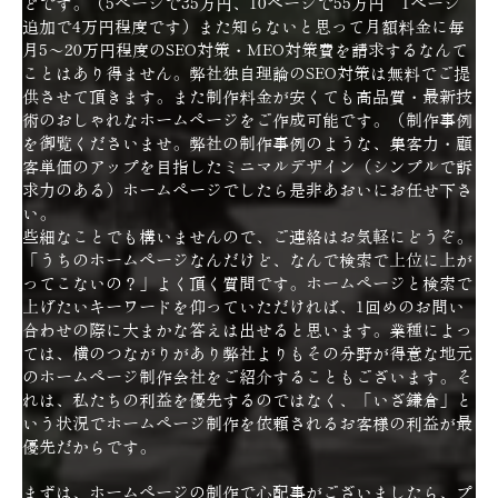
どです。（5ページで35万円、10ページで55万円 1ページ
追加で4万円程度です）また知らないと思って月額料金に毎
月5～20万円程度のSEO対策・MEO対策費を請求するなんて
ことはあり得ません。弊社独自理論のSEO対策は無料でご提
供させて頂きます。また制作料金が安くても高品質・最新技
術のおしゃれなホームページをご作成可能です。（制作事例
を御覧くださいませ。弊社の制作事例のような、集客力・顧
客単価のアップを目指したミニマルデザイン（シンプルで訴
求力のある）ホームページでしたら是非あおいにお任せ下さ
い。
些細なことでも構いませんので、ご連絡はお気軽にどうぞ。
「うちのホームページなんだけど、なんで検索で上位に上が
ってこないの？」よく頂く質問です。ホームページと検索で
上げたいキーワードを仰っていただければ、1回めのお問い
合わせの際に大まかな答えは出せると思います。業種によっ
ては、横のつながりがあり弊社よりもその分野が得意な地元
のホームページ制作会社をご紹介することもございます。そ
れは、私たちの利益を優先するのではなく、「いざ鎌倉」と
いう状況でホームページ制作を依頼されるお客様の利益が最
優先だからです。
まずは、ホームページの制作で心配事がございましたら、プ