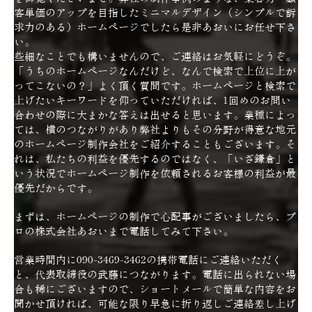
客単価のアップを目指したミニマルデザイン（シンプルで訴
求力のある）ホームページでしたら是非あおいにお任せ下さ
い。
些細なことでも構いませんので、ご連絡はお気軽にどうぞ。
「うちのホームページなんだけど、なんで検索で上位に上が
ってこないの？」よく頂く質問です。ホームページと検索で
上げたいキーワードを仰っていただければ、1回めのお問い
合わせの際に大まかな答えは出せると思います。業種によっ
ては、横のつながりがあり弊社よりもその分野が得意な地元
のホームページ制作会社をご紹介することもございます。そ
れは、私たちの利益を優先するのではなく、「いざ鎌倉」と
いう状況でホームページ制作を依頼されるお客様の利益が最
優先だからです。
まずは、ホームページの制作で心配事がございましたら、プ
ロの株式会社あおいまで電話してみて下さい。
営業時間内に090-3469-3462の携帯電話にご連絡いただく
と、代表取締役の武藤につながります。電話に出られない場
合も稀にございますので、ショートメールで簡単な内容をお
聞かせ頂ければ、可能な限り早急に折り返しご連絡差し上げ