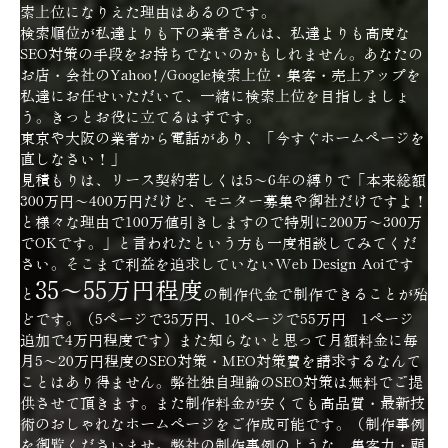
索上位になりえた理由はあるのです。
検索順位が私達よりも下の業者さんは、私達よりも高度な
SEO対策の手段をお持ちでないのかもしれません。あなたの
お店・会社のYahoo!/Google検索上位・集客・売上アップを
私達にお任せいただいて、一緒に検索上位を目指しましょ
う。きっとお役に立てるはずです。
東京や大阪の業者から電話があり、「今すぐホームページを
直しなさい！」
見積もりは、リース契約若しくは5～6年の縛りで「本来総額
300万円～400万円だけど、モニター募集や御社だけですよ！
と様々な理由で100万値引きしますので特別に200万～300万
でOKです。」と言われたという方も一度相談してみてくだ
さい。そこまで利益を追求していないWeb Design Aoiです
35～55万円程度
と
の制作代金で制作できることが殆
どです。（5ページで35万円、10ページで55万円 1ページ
追加で4万円程度です）また知らないと思って月額料金に毎
月5～20万円程度のSEO対策・MEO対策費を請求するなんて
ことはあり得ません。弊社独自理論のSEO対策は無料でご提
供させて頂きます。また制作料金が安くても高品質・最新技
術のおしゃれなホームページをご作成可能です。（制作事例
を御覧くださいませ。弊社の制作事例のような、集客力・顧