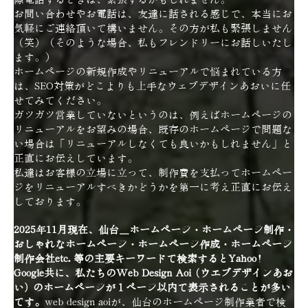
お問い合わせやお電話は、友達に話される感じで、本当にお
気軽にご連絡頂いて構いません。その方が私も緊張しません
（笑）（そのような場合、私もフレンドリーにお話しいたし
ます。）
ホームページの新規作成やリニューアルで悩まれている方
は、SEO対策がどこよりも上手なウェブデザインあおいに任
せてみてください。
ガツガツ営業していないというのは、例えばホームページの
リニューアルをお望みの場合、既存のホームページで問題な
い場合は「リニューアルしなくても良いかもしれません」と
正直にお伝えしています。
私達はお客様の立場に立って、制作費を支払ってホームペー
ジをリニューアルすべきかどうかを第一に考え正直にお伝え
しております。
2025年11月現在、仙台＿ホームページ・ホームページ制作・
おしゃれなホームページ・ホームページ作成・ホームページ
制作会社etc. 等の主要キーワードで検索するとYahoo!
Google共に、私たちのWeb Design Aoi (ウエブデザインあお
い) のホームページが１ページ以内で表示されることが多い
です。
web design aoiが、仙台のホームページ制作業者で検