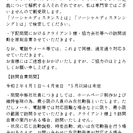
義について解釈する人それぞれですが、私は専門家ではござ
いませんので割愛致します。
「ソーシャルディスタンスとは」「ソーシャルディスタンシ
ングとは」で検索してください。
・下記期間におけるクライアント様・協力会社等への訪問活
動を原則自粛させていただきます。
なお、電話やメール等では、これまで同様、通常通り対応さ
せていただきます。
お客様にはご迷惑をおかけいたしますが、ご協力のほどよろ
しくお願い申し上げます。
【訪問自粛期間】
令和２年４月１日～４月末日 *５月以降は未定
・期間中弊社社員につきましては、ホームページ制作および
維持管理の為、最小限の人員のみ在社勤務といたします。た
だしメール、電話等では対応困難な場合などに限り、最小限
の範囲で訪問させていただきます。クライアント様より訪問
自粛の案内がある場合、訪問いたしません。
・状況に応じ出勤調整、時差出勤、或いは在宅勤務を行う場
合があります。お問い合わせに在宅勤務者が対応する場合、